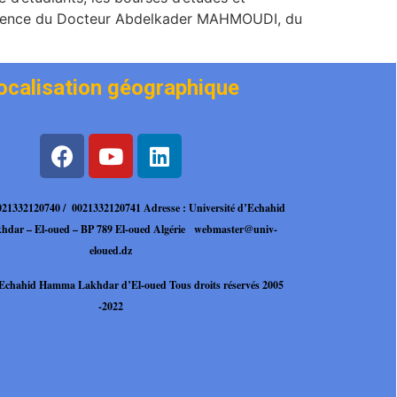
résence du Docteur Abdelkader MAHMOUDI, du
ocalisation géographique
0021332120740 / 0021332120741
Adresse : Université d’Echahid
dar – El-oued – BP 789 El-oued Algérie
webmaster@univ-
eloued.dz
é Echahid Hamma
Lakhdar d’El-oued Tous droits réservés 2005
-2022