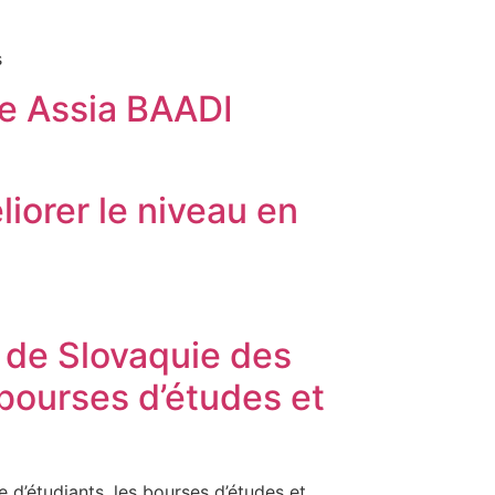
 et sociales
te Assia BAADI
iorer le niveau en
ctobre 2023)
é de Slovaquie des
 bourses d’études et
 d’étudiants, les bourses d’études et