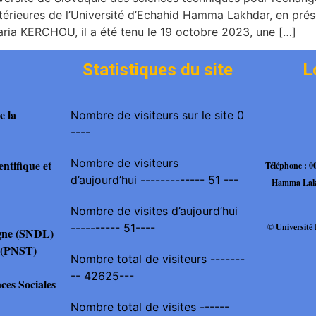
érieures de l’Université d’Echahid Hamma Lakhdar, en p
ia KERCHOU, il a été tenu le 19 octobre 2023, une […]
Statistiques du site
L
e la
Nombre de visiteurs sur le site 0
----
Nombre de visiteurs
ntifique et
Téléphone : 
d’aujourd’hui ------------- 51 ---
Hamma Lakh
Nombre de visites d’aujourd’hui
© Universit
---------- 51----
igne (SNDL)
es(PNST)
Nombre total de visiteurs -------
-- 42625---
es Sociales
Nombre total de visites ------