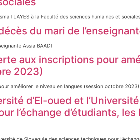
sociales
ur Ismail LAYES à la Faculté des sciences humaines
décès du mari de l’enseignan
de l’enseignante Assia BAADI
te aux inscriptions pour amél
bre 2023)
ons pour améliorer le niveau en langues (session o
rsité d’El-oued et l’Universit
ur l’échange d’étudiants, les
iversité de Slovaquie des sciences techniques pour l’échange