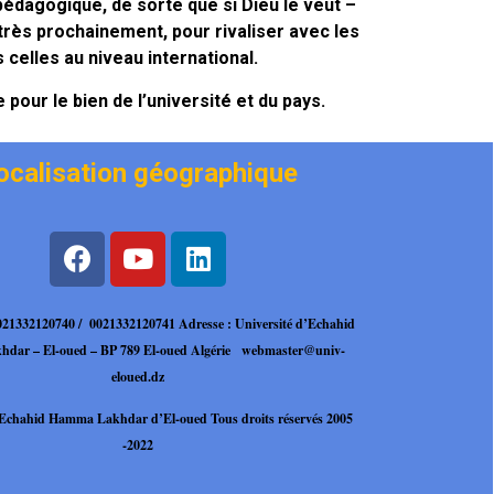
 pédagogique, de sorte que si Dieu le veut –
rès prochainement, pour rivaliser avec les
 celles au niveau international.
pour le bien de l’université et du pays.
ocalisation géographique
0021332120740 / 0021332120741
Adresse : Université d’Echahid
dar – El-oued – BP 789 El-oued Algérie
webmaster@univ-
eloued.dz
é Echahid Hamma
Lakhdar d’El-oued Tous droits réservés 2005
-2022