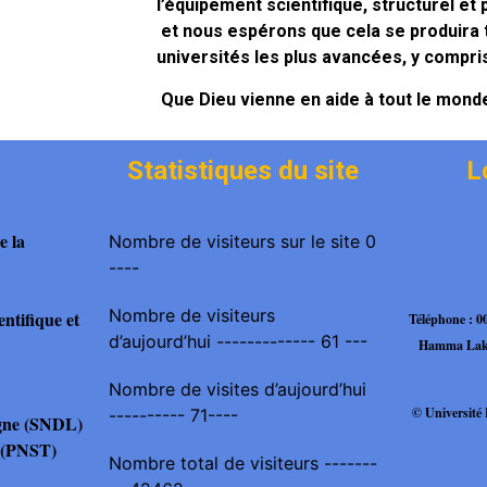
l’équipement scientifique, structurel et
et nous espérons que cela se produira t
universités les plus avancées, y compris
Que Dieu vienne en aide à tout le monde 
Statistiques du site
L
e la
Nombre de visiteurs sur le site 0
----
Nombre de visiteurs
ntifique et
Téléphone : 
d’aujourd’hui ------------- 61 ---
Hamma Lakh
Nombre de visites d’aujourd’hui
© Universit
---------- 71----
igne (SNDL)
es(PNST)
Nombre total de visiteurs -------