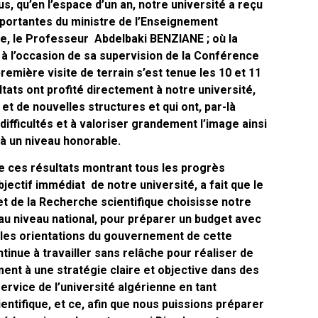
, qu’en l’espace d’un an, notre université a reçu
mportantes du ministre de l’Enseignement
ue, le Professeur Abdelbaki BENZIANE ; où la
2 à l’occasion de sa supervision de la Conférence
première visite de terrain s’est tenue les 10 et 11
tats ont profité directement à notre université,
 et de nouvelles structures et qui ont, par-là
fficultés et à valoriser grandement l’image ainsi
à un niveau honorable.
re ces résultats montrant tous les progrès
bjectif immédiat de notre université, a fait que le
t de la Recherche scientifique choisisse notre
 au niveau national, pour préparer un budget avec
velles orientations du gouvernement de cette
ntinue à travailler sans relâche pour réaliser de
nt à une stratégie claire et objective dans des
ervice de l’université algérienne en tant
entifique, et ce, afin que nous puissions préparer