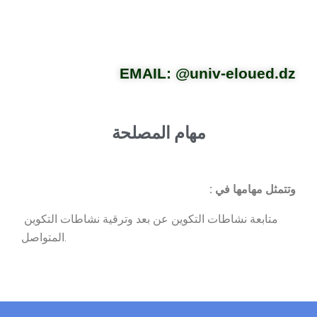
EMAIL:
@
univ-eloued.dz
مهام المصلحة
وتتمثل مهامها في :
متابعة نشاطات التكوين عن بعد وترقية نشاطات التكوين
المتواصل.