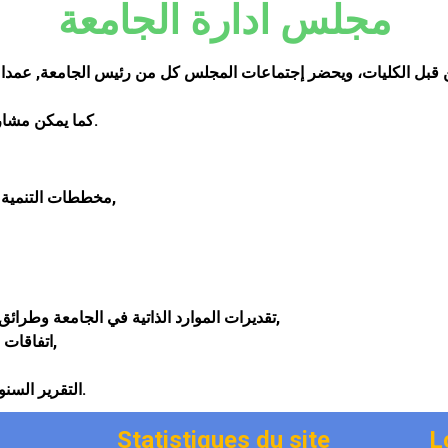
مجلس ادارة الجامعة
قبل الكليات، ويحضر إجتماعات المجلس كل من رئيس الجامعة, عمداء ا
كما يمكن مشاركة شخصيات خارجية في أعمال المجلس بصفة إستشارية.
مخططات التنمية في الجامعة على المدى القصير والمتوسط ​​والطويل,
تقديرات الموارد الذاتية في الجامعة وطرائق استخدامها في إطارتطوير نشاطات التكوين والبحث,
اتفاقات شراكة مع مختلف القطاعات الاجتماعية والاقتصادية,
التقرير السنوي حول نشاطات الجامعة المقدم من رئيس الجامعة.
Statistiques du site
L