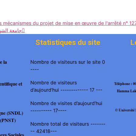
 mécanismes du projet de mise en œuvre de l'arrêté n° 1275
جامعة الشه

Statistiques du site
L
e la
Nombre de visiteurs sur le site 0
----
Nombre de visiteurs
ntifique et
Téléphone : 
d’aujourd’hui ------------- 17 ---
Hamma Lakh
Nombre de visites d’aujourd’hui
© Universit
---------- 17----
igne (SNDL)
es(PNST)
Nombre total de visiteurs -------
-- 42418---
es Sociales