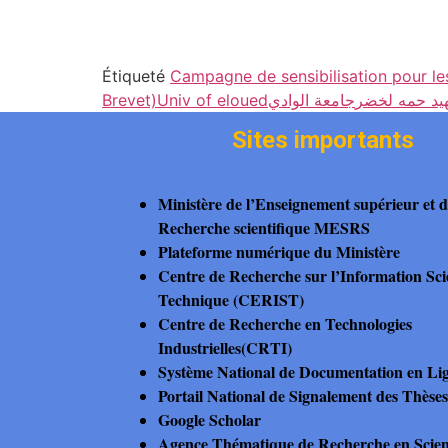
Étiqueté
Campagne de sensibilisation pour les
Brevet)
Univ of eloued
جامعة الوادي
يد حمه لخضر
Sites importants
Ministère de l’Enseignement supérieur et d
Recherche scientifique MESRS
Plateforme numérique du Ministère
Centre de Recherche sur l’Information Scie
Technique (CERIST)
Centre de Recherche en Technologies
Industrielles(CRTI)
Système National de Documentation en L
Portail National de Signalement des Thès
Google Scholar
Agence Thématique de Recherche en Scienc