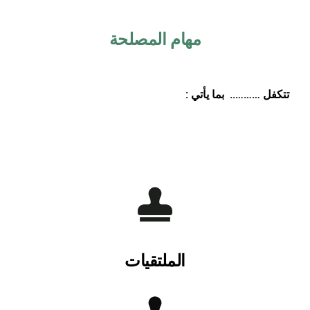
مهام المصلحة
تتكفل ……….. بما يأتي :
الملتقيات