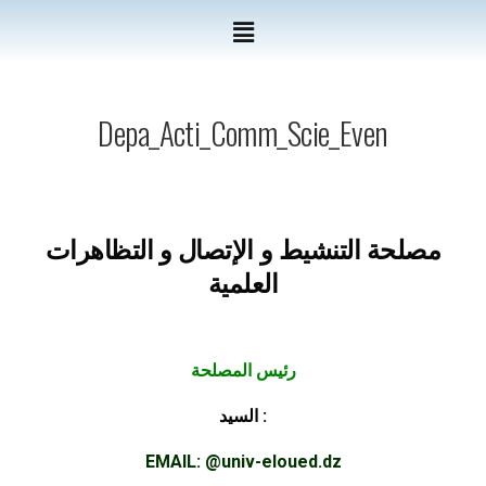
Depa_Acti_Comm_Scie_Even
مصلحة التنشيط و اﻹتصال و التظاهرات
العلمية
رئيس المصلحة
السيد :
EMAIL:
@
univ-eloued.dz