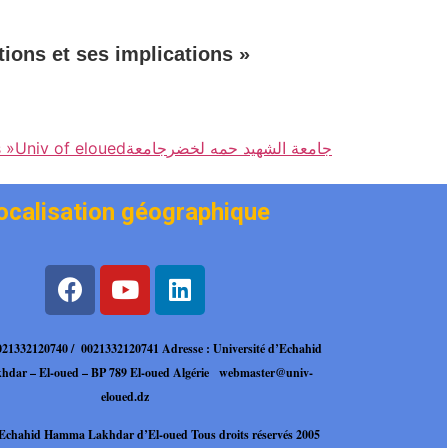
tions et ses implications »
s »
Univ of eloued
جامعة
جامعة الشهيد حمه لخضر
ocalisation géographique
0021332120740 / 0021332120741
Adresse : Université d’Echahid
dar – El-oued – BP 789 El-oued Algérie
webmaster@univ-
eloued.dz
é Echahid Hamma
Lakhdar d’El-oued Tous droits réservés 2005